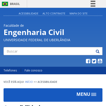
BRASIL
Simplifique!
ACESSIBILIDADE
ALTO CONTRASTE
MAPA DO SITE
Comunica BR
Faculdade de
Participe
Engenharia Civil
Acesso à informação
UNIVERSIDADE FEDERAL DE UBERLÂNDIA
Legislação
Canais
Buscar
Telefones
Fale conosco
INÍCIO
>>
ACESSIBILIDADE
MENU
Toggle
navigat