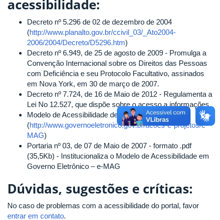
acessibilidade:
Decreto nº 5.296 de 02 de dezembro de 2004
(
http://www.planalto.gov.br/ccivil_03/_Ato2004-
2006/2004/Decreto/D5296.htm
)
Decreto nº 6.949, de 25 de agosto de 2009 - Promulga a
Convenção Internacional sobre os Direitos das Pessoas
com Deficiência e seu Protocolo Facultativo, assinados
em Nova York, em 30 de março de 2007.
Decreto nº 7.724, de 16 de Maio de 2012 - Regulamenta a
Lei No 12.527, que dispõe sobre o acesso a informações.
Modelo de Acessibilidade de Governo Eletrônico
(
http://www.governoeletronico.gov.br/acoes-e-projetos/e-
MAG
)
Portaria nº 03, de 07 de Maio de 2007 - formato .pdf
(35,5Kb) - Institucionaliza o Modelo de Acessibilidade em
Governo Eletrônico – e-MAG
Dúvidas, sugestões e críticas:
No caso de problemas com a acessibilidade do portal, favor
entrar em contato
.