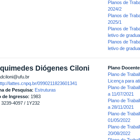
Planos de Trab
2024/2
Planos de Trab
2025/1
Planos de Trab
letivo de grad
Planos de Trab
letivo de grad
quimedes Diógenes Ciloni
Plano Docent
Plano de Traba
dciloni@ufu.br
Licença para ati
ttp://lattes.cnpq.br/0990211823601341
Plano de Traba
ha de Pesquisa:
Estruturas
a 11/07/2021
 de Ingresso:
1983
Plano de Traba
) 3239-4097 / 1Y232
a 28/11/2021
Plano de Trabal
01/05/2022
Plano de Traba
20/08/2022
Plano de Traba