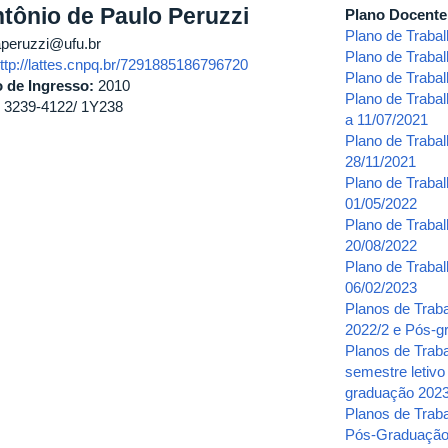
tônio de Paulo Peruzzi
Plano Docent
Plano de Traba
peruzzi@ufu.br
Plano de Traba
ttp://lattes.cnpq.br/7291885186796720
Plano de Traba
 de Ingresso:
2010
Plano de Traba
) 3239-4122/ 1Y238
a 11/07/2021
Plano de Traba
28/11/2021
Plano de Trabal
01/05/2022
Plano de Traba
20/08/2022
Plano de Traba
06/02/2023
Planos de Trab
2022/2 e Pós-g
Planos de Trab
semestre letivo
graduação 2023
Planos de Trab
Pós-Graduaçã