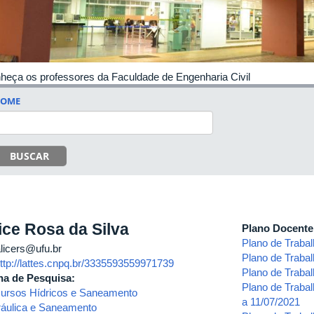
heça os professores da Faculdade de Engenharia Civil
OME
BUSCAR
ice Rosa da Silva
Plano Docent
Plano de Traba
licers@ufu.br
Plano de Traba
ttp://lattes.cnpq.br/3335593559971739
Plano de Traba
ha de Pesquisa:
Plano de Traba
ursos Hídricos e Saneamento
a 11/07/2021
ráulica e Saneamento