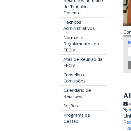
Relatórios do Plano
de Trabalho
Docente
Técnicos
Administrativos
Con
Normas e
N
Regulamentos da
FECIV
Atas de Reunião da
FECIV
Conselho e
Comissões
Calendário de
Al
Reuniões
a
Seções
h
Programa de
Lin
Gestão
Rec
Hid