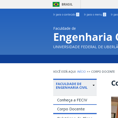
BRASIL
Ir para o conteúdo
1
Ir para o menu
2
Ir pa
Faculdade de
Engenharia C
UNIVERSIDADE FEDERAL DE UBERL
INÍCIO
>>
CORPO DOCENTE
C
FACULDADE DE
ENGENHARIA CIVIL
Conheça a FECIV
Corpo Docente