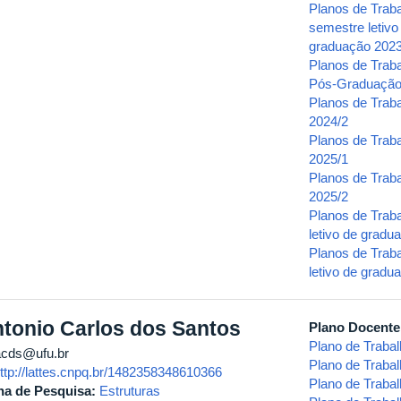
Planos de Trab
semestre letivo
graduação 2023
Planos de Trab
Pós-Graduaçã
Planos de Trab
2024/2
Planos de Trab
2025/1
Planos de Trab
2025/2
Planos de Trab
letivo de grad
Planos de Trab
letivo de grad
tonio Carlos dos Santos
Plano Docent
Plano de Traba
cds@ufu.br
Plano de Traba
ttp://lattes.cnpq.br/1482358348610366
Plano de Traba
ha de Pesquisa:
Estruturas