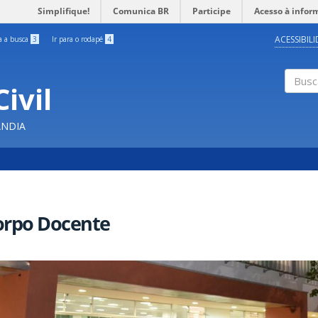
Simplifique!
Comunica BR
Participe
Acesso à infor
ACESSIBIL
ra a busca
3
Ir para o rodapé
4
ivil
Buscar
ÂNDIA
orpo Docente