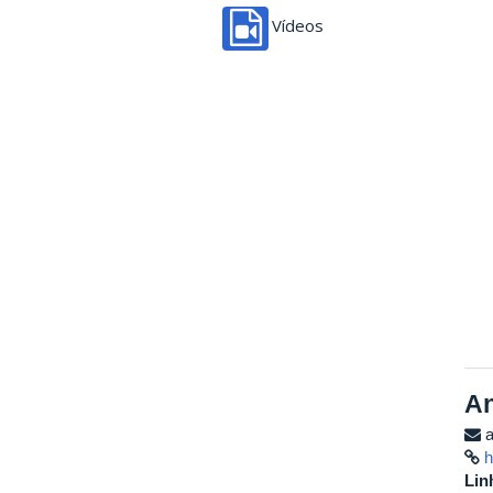
Vídeos
An
a
h
Lin