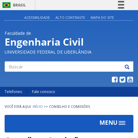
BRASIL
Simplifique!
ACESSIBILIDADE
ALTO CONTRASTE
MAPA DO SITE
Comunica BR
Faculdade de
Participe
Engenharia Civil
Acesso à informação
UNIVERSIDADE FEDERAL DE UBERLÂNDIA
Legislação
Canais
Buscar
Telefones
Fale conosco
INÍCIO
>>
CONSELHO E COMISSÕES
MENU
Toggle
navigat