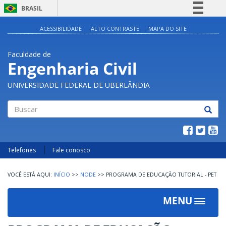
BRASIL
Simplifique!
ACESSIBILIDADE
ALTO CONTRASTE
MAPA DO SITE
Comunica BR
Faculdade de
Participe
Engenharia Civil
Acesso à informação
UNIVERSIDADE FEDERAL DE UBERLÂNDIA
Legislação
Canais
Buscar
Telefones
Fale conosco
INÍCIO
>>
NODE
>>
PROGRAMA DE EDUCAÇÃO TUTORIAL - PET
MENU
Toggle
navigat