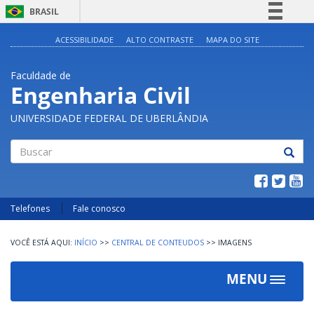
BRASIL
Simplifique!
ACESSIBILIDADE
ALTO CONTRASTE
MAPA DO SITE
Comunica BR
Faculdade de
Participe
Engenharia Civil
Acesso à informação
UNIVERSIDADE FEDERAL DE UBERLÂNDIA
Legislação
Canais
Buscar
Telefones
Fale conosco
INÍCIO
>>
CENTRAL DE CONTEUDOS
>>
IMAGENS
MENU
Toggle
navigat