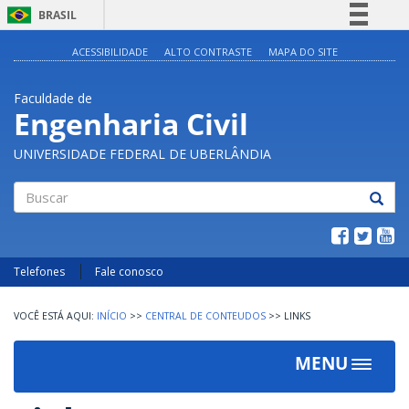
BRASIL
Simplifique!
ACESSIBILIDADE
ALTO CONTRASTE
MAPA DO SITE
Comunica BR
Faculdade de
Participe
Engenharia Civil
Acesso à informação
UNIVERSIDADE FEDERAL DE UBERLÂNDIA
Legislação
Canais
Buscar
Telefones
Fale conosco
INÍCIO
>>
CENTRAL DE CONTEUDOS
>>
LINKS
MENU
Toggle
navigat