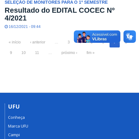
SELEÇÃO DE MONITORES PARA O 1º SEMESTRE
Resultado do EDITAL COCEC Nº
4/2021
16/12/2021 - 09:44
« início
‹ anterior
…
3
4
5
6
7
8
9
10
11
…
próximo ›
fim »
UFU
Conheça
Marca UFU
Campi