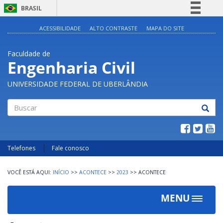
BRASIL
Simplifique!
ACESSIBILIDADE
ALTO CONTRASTE
MAPA DO SITE
Comunica BR
Faculdade de
Participe
Engenharia Civil
Acesso à informação
UNIVERSIDADE FEDERAL DE UBERLÂNDIA
Legislação
Canais
Buscar
Telefones
Fale conosco
INÍCIO
>>
ACONTECE
>>
2023
>>
ACONTECE
MENU
Toggle
navigat