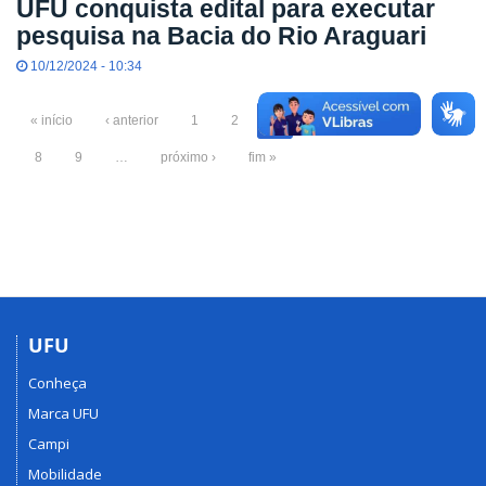
UFU conquista edital para executar
pesquisa na Bacia do Rio Araguari
10/12/2024 - 10:34
« início
‹ anterior
1
2
3
4
5
6
7
8
9
…
próximo ›
fim »
UFU
Conheça
Marca UFU
Campi
Mobilidade