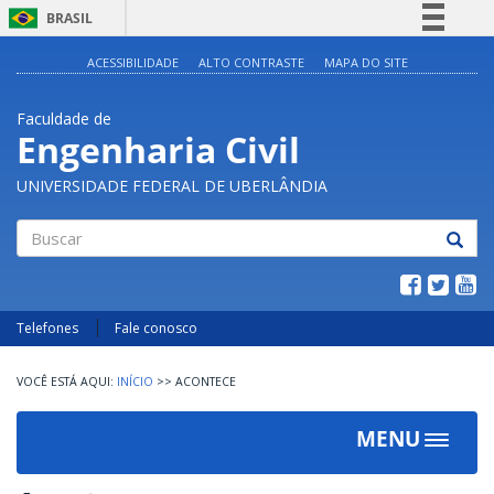
BRASIL
Simplifique!
ACESSIBILIDADE
ALTO CONTRASTE
MAPA DO SITE
Comunica BR
Faculdade de
Participe
Engenharia Civil
Acesso à informação
UNIVERSIDADE FEDERAL DE UBERLÂNDIA
Legislação
Canais
Buscar
Telefones
Fale conosco
INÍCIO
>>
ACONTECE
MENU
Toggle
navigat