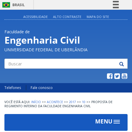
BRASIL
Simplifique!
ACESSIBILIDADE
ALTO CONTRASTE
MAPA DO SITE
Comunica BR
Faculdade de
Participe
Engenharia Civil
Acesso à informação
UNIVERSIDADE FEDERAL DE UBERLÂNDIA
Legislação
Canais
Buscar
Telefones
Fale conosco
INÍCIO
>>
ACONTECE
>>
2017
>>
10
>>
PROPOSTA DE
REGIMENTO INTERNO DA FACULDADE ENGENHARIA CIVIL
MENU
Toggle
navigat