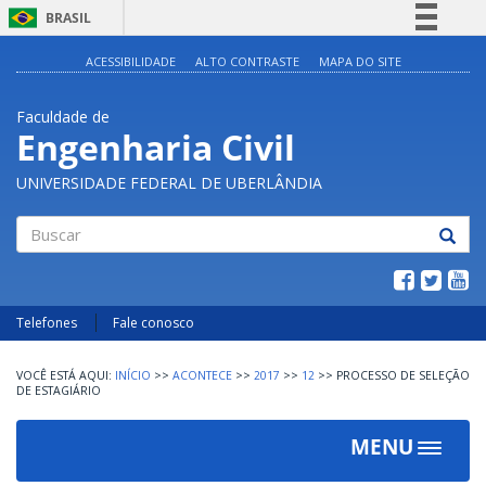
BRASIL
Simplifique!
ACESSIBILIDADE
ALTO CONTRASTE
MAPA DO SITE
Comunica BR
Faculdade de
Participe
Engenharia Civil
Acesso à informação
UNIVERSIDADE FEDERAL DE UBERLÂNDIA
Legislação
Canais
Buscar
Telefones
Fale conosco
INÍCIO
>>
ACONTECE
>>
2017
>>
12
>>
PROCESSO DE SELEÇÃO
DE ESTAGIÁRIO
MENU
Toggle
navigat