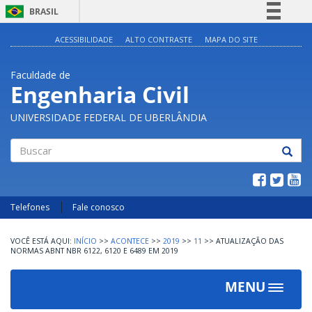
BRASIL
Simplifique!
ACESSIBILIDADE
ALTO CONTRASTE
MAPA DO SITE
Comunica BR
Faculdade de
Participe
Engenharia Civil
Acesso à informação
UNIVERSIDADE FEDERAL DE UBERLÂNDIA
Legislação
Canais
Buscar
Telefones
Fale conosco
INÍCIO
>>
ACONTECE
>>
2019
>>
11
>>
ATUALIZAÇÃO DAS
NORMAS ABNT NBR 6122, 6120 E 6489 EM 2019
MENU
Toggle
navigat