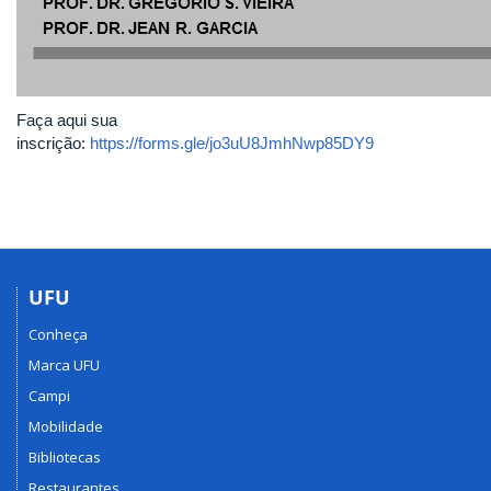
Faça aqui sua
inscrição:
https://forms.gle/jo3uU8JmhNwp85DY9
UFU
Conheça
Marca UFU
Campi
Mobilidade
Bibliotecas
Restaurantes