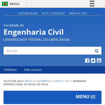
BRASIL
Simplifique!
ACESSIBILIDADE
ALTO CONTRASTE
MAPA DO SITE
Comunica BR
Faculdade de
Participe
Engenharia Civil
Acesso à informação
UNIVERSIDADE FEDERAL DE UBERLÂNDIA
Legislação
Canais
Buscar
Telefones
Fale conosco
INÍCIO
>>
ACONTECE
>>
2019
>>
12
>>
SEMINÁRIO
INTERNACIONAL DE REUSO DE ÁGUA
MENU
Toggle
navigat