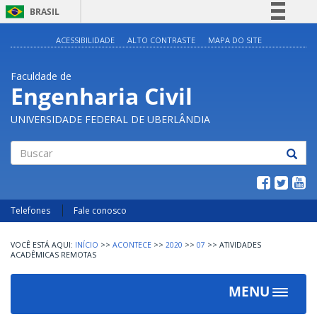
BRASIL
Simplifique!
ACESSIBILIDADE
ALTO CONTRASTE
MAPA DO SITE
Comunica BR
Faculdade de
Participe
Engenharia Civil
Acesso à informação
UNIVERSIDADE FEDERAL DE UBERLÂNDIA
Legislação
Canais
Buscar
Telefones
Fale conosco
INÍCIO
>>
ACONTECE
>>
2020
>>
07
>>
ATIVIDADES
ACADÊMICAS REMOTAS
MENU
Toggle
navigat