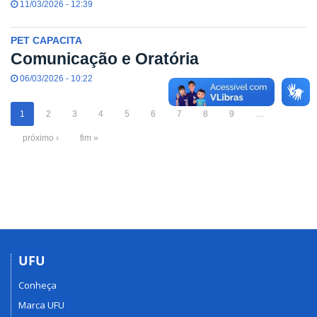
11/03/2026 - 12:39
PET CAPACITA
Comunicação e Oratória
06/03/2026 - 10:22
1
2
3
4
5
6
7
8
9
…
próximo ›
fim »
UFU
Conheça
Marca UFU