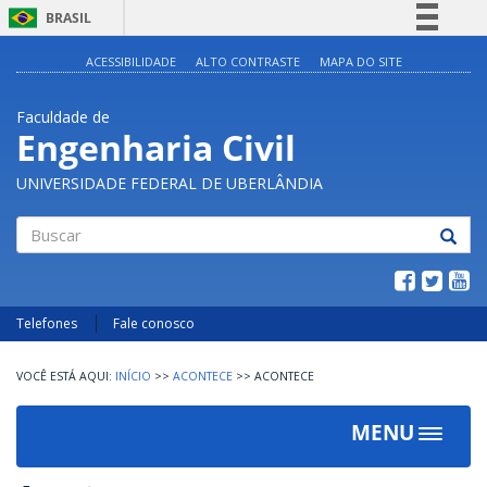
BRASIL
Simplifique!
ACESSIBILIDADE
ALTO CONTRASTE
MAPA DO SITE
Comunica BR
Faculdade de
Participe
Engenharia Civil
Acesso à informação
UNIVERSIDADE FEDERAL DE UBERLÂNDIA
Legislação
Canais
Buscar
Telefones
Fale conosco
INÍCIO
>>
ACONTECE
>>
ACONTECE
MENU
Toggle
navigat