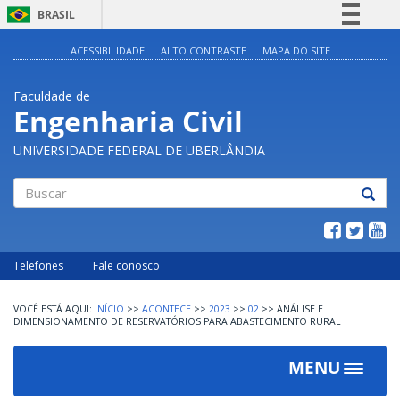
BRASIL
Simplifique!
ACESSIBILIDADE
ALTO CONTRASTE
MAPA DO SITE
Comunica BR
Faculdade de
Participe
Engenharia Civil
Acesso à informação
UNIVERSIDADE FEDERAL DE UBERLÂNDIA
Legislação
Canais
Buscar
Telefones
Fale conosco
INÍCIO
>>
ACONTECE
>>
2023
>>
02
>>
ANÁLISE E
DIMENSIONAMENTO DE RESERVATÓRIOS PARA ABASTECIMENTO RURAL
MENU
Toggle
navigat