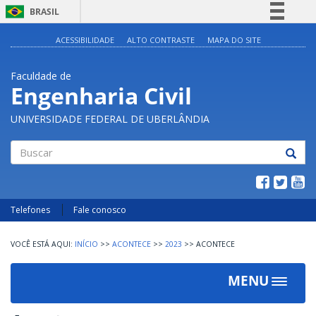
BRASIL
Simplifique!
ACESSIBILIDADE
ALTO CONTRASTE
MAPA DO SITE
Comunica BR
Faculdade de
Participe
Engenharia Civil
Acesso à informação
UNIVERSIDADE FEDERAL DE UBERLÂNDIA
Legislação
Canais
Buscar
Telefones
Fale conosco
INÍCIO
>>
ACONTECE
>>
2023
>>
ACONTECE
MENU
Toggle
navigat