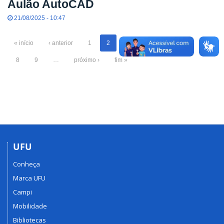
Aulão AutoCAD
21/08/2025 - 10:47
« início
‹ anterior
1
2
3
4
5
6
7
8
9
…
próximo ›
fim »
UFU
Conheça
Marca UFU
Campi
Mobilidade
Bibliotecas