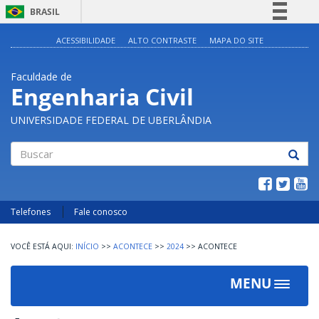
BRASIL
Simplifique!
ACESSIBILIDADE
ALTO CONTRASTE
MAPA DO SITE
Comunica BR
Faculdade de
Participe
Engenharia Civil
Acesso à informação
UNIVERSIDADE FEDERAL DE UBERLÂNDIA
Legislação
Canais
Buscar
Telefones
Fale conosco
INÍCIO
>>
ACONTECE
>>
2024
>>
ACONTECE
MENU
Toggle
navigat