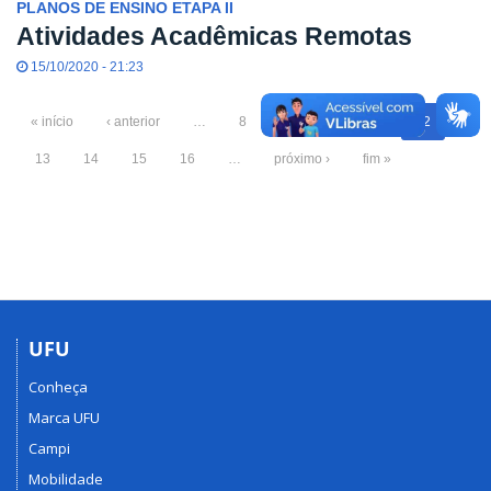
PLANOS DE ENSINO ETAPA II
Atividades Acadêmicas Remotas
15/10/2020 - 21:23
« início
‹ anterior
…
8
9
10
11
12
13
14
15
16
…
próximo ›
fim »
UFU
Conheça
Marca UFU
Campi
Mobilidade