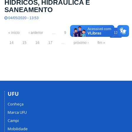
HÍDRICOS, HIDRÁULICA E
SANEAMENTO
04/05/2020 - 13:53
« início
‹ anterior
…
9
10
11
12
13
14
15
16
17
…
próximo ›
fim »
UFU
Conheça
Marca UFU
Campi
Mobilidade