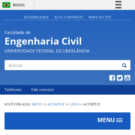
BRASIL
Simplifique!
ACESSIBILIDADE
ALTO CONTRASTE
MAPA DO SITE
Comunica BR
Faculdade de
Participe
Engenharia Civil
Acesso à informação
UNIVERSIDADE FEDERAL DE UBERLÂNDIA
Legislação
Canais
Buscar
Telefones
Fale conosco
INÍCIO
>>
ACONTECE
>>
2024
>>
ACONTECE
MENU
Toggle
navigat