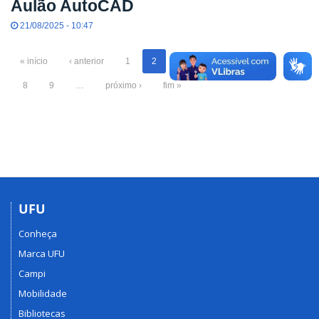
Aulão AutoCAD
21/08/2025 - 10:47
« início
‹ anterior
1
2
3
4
5
6
7
8
9
…
próximo ›
fim »
UFU
Conheça
Marca UFU
Campi
Mobilidade
Bibliotecas