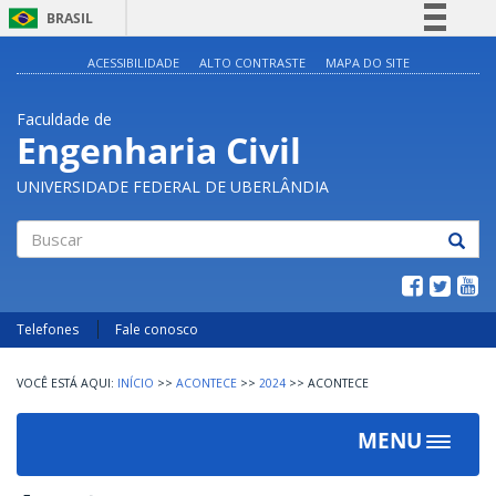
BRASIL
Simplifique!
ACESSIBILIDADE
ALTO CONTRASTE
MAPA DO SITE
Comunica BR
Faculdade de
Participe
Engenharia Civil
Acesso à informação
UNIVERSIDADE FEDERAL DE UBERLÂNDIA
Legislação
Canais
Buscar
Telefones
Fale conosco
INÍCIO
>>
ACONTECE
>>
2024
>>
ACONTECE
MENU
Toggle
navigat