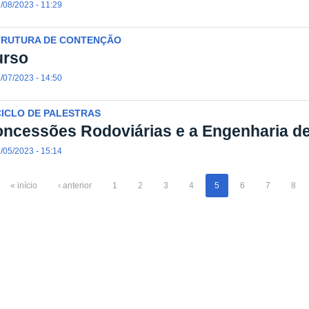
/08/2023 - 11:29
TRUTURA DE CONTENÇÃO
urso
/07/2023 - 14:50
CICLO DE PALESTRAS
ncessões Rodoviárias e a Engenharia d
/05/2023 - 15:14
« início
‹ anterior
1
2
3
4
5
6
7
8