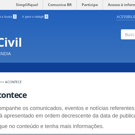
Simplifique!
Comunica BR
Participe
Acesso à infor
ACESSIBIL
ra a busca
3
Ir para o rodapé
4
ivil
Buscar
ÂNDIA
>>
ACONTECE
contece
mpanhe os comunicados, eventos e notícias referentes
á apresentado em ordem decrescente da data de publi
que no conteúdo e tenha mais informações.