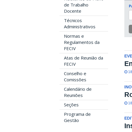
de Trabalho
P
Docente
Técnicos
Administrativos
Normas e
Regulamentos da
FECIV
EV
Atas de Reunião da
En
FECIV
18
Conselho e
Comissões
IN
Calendário de
Ro
Reuniões
18
Seções
Programa de
EDI
Gestão
In