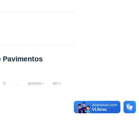
e Pavimentos
9
…
próximo ›
fim »