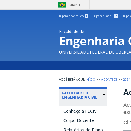
BRASIL
Ir para o conteúdo
1
Ir para o menu
2
Ir pa
Faculdade de
Engenharia C
UNIVERSIDADE FEDERAL DE UBERL
INÍCIO
>>
ACONTECE
>>
2024
A
FACULDADE DE
ENGENHARIA CIVIL
Aco
Conheça a FECIV
est
Corpo Docente
Cli
Relatórios do Plano