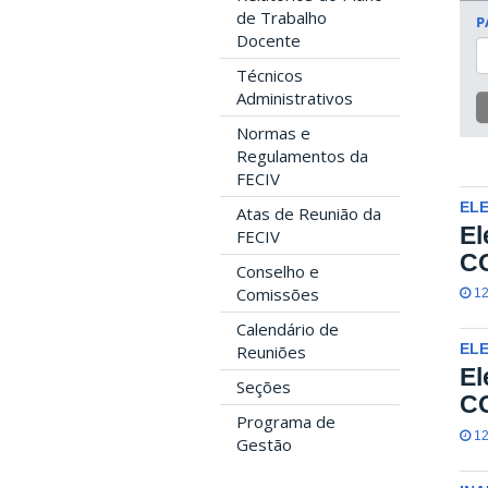
de Trabalho
P
Docente
Técnicos
Administrativos
Normas e
Regulamentos da
FECIV
EL
Atas de Reunião da
El
FECIV
C
Conselho e
Comissões
12
Calendário de
Reuniões
EL
El
Seções
C
Programa de
12
Gestão