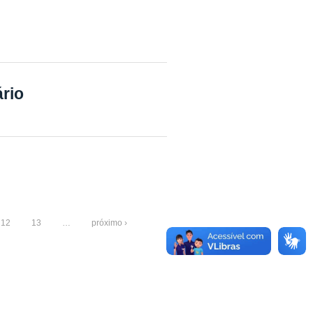
rio
12
13
…
próximo ›