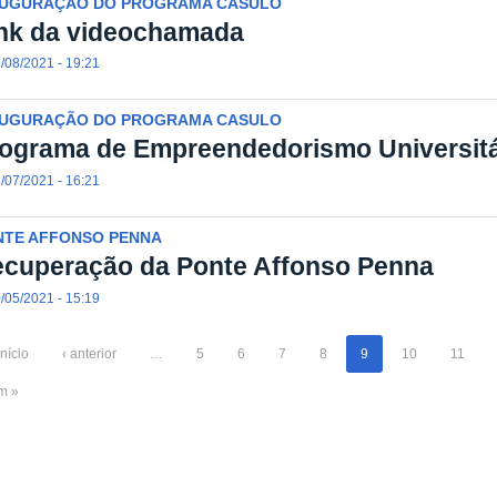
AUGURAÇÃO DO PROGRAMA CASULO
nk da videochamada
/08/2021 - 19:21
AUGURAÇÃO DO PROGRAMA CASULO
ograma de Empreendedorismo Universitá
/07/2021 - 16:21
NTE AFFONSO PENNA
cuperação da Ponte Affonso Penna
/05/2021 - 15:19
início
‹ anterior
…
5
6
7
8
9
10
11
im »