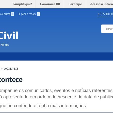
Simplifique!
Comunica BR
Participe
Acesso à infor
ACESSIBIL
ra a busca
3
Ir para o rodapé
4
ivil
Buscar
ÂNDIA
>>
ACONTECE
contece
mpanhe os comunicados, eventos e notícias referentes
á apresentado em ordem decrescente da data de publi
que no conteúdo e tenha mais informações.