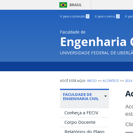
BRASIL
Ir para o conteúdo
1
Ir para o menu
2
Ir pa
Faculdade de
Engenharia C
UNIVERSIDADE FEDERAL DE UBERL
INÍCIO
>>
ACONTECE
>>
2024
A
FACULDADE DE
ENGENHARIA CIVIL
Aco
Conheça a FECIV
est
Corpo Docente
Cli
Relatórios do Plano