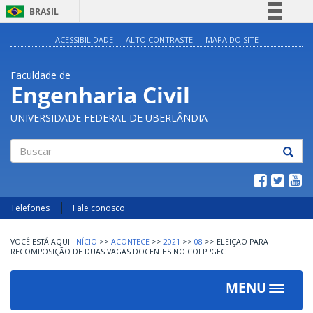
BRASIL
Simplifique!
ACESSIBILIDADE
ALTO CONTRASTE
MAPA DO SITE
Comunica BR
Faculdade de
Participe
Engenharia Civil
Acesso à informação
UNIVERSIDADE FEDERAL DE UBERLÂNDIA
Legislação
Canais
Buscar
Telefones
Fale conosco
INÍCIO
>>
ACONTECE
>>
2021
>>
08
>>
ELEIÇÃO PARA
RECOMPOSIÇÃO DE DUAS VAGAS DOCENTES NO COLPPGEC
MENU
Toggle
navigat