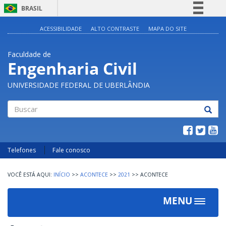
BRASIL
Simplifique!
ACESSIBILIDADE
ALTO CONTRASTE
MAPA DO SITE
Comunica BR
Faculdade de
Participe
Engenharia Civil
Acesso à informação
UNIVERSIDADE FEDERAL DE UBERLÂNDIA
Legislação
Canais
Buscar
Telefones
Fale conosco
INÍCIO
>>
ACONTECE
>>
2021
>>
ACONTECE
MENU
Toggle
navigat