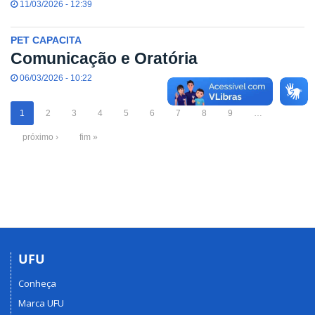
11/03/2026 - 12:39
PET CAPACITA
Comunicação e Oratória
06/03/2026 - 10:22
1
2
3
4
5
6
7
8
9
…
próximo ›
fim »
UFU
Conheça
Marca UFU