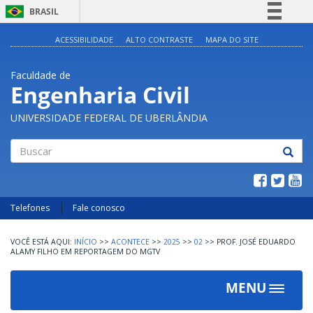
BRASIL
Simplifique!
ACESSIBILIDADE
ALTO CONTRASTE
MAPA DO SITE
Comunica BR
Faculdade de
Participe
Engenharia Civil
Acesso à informação
UNIVERSIDADE FEDERAL DE UBERLÂNDIA
Legislação
Canais
Buscar
Telefones
Fale conosco
INÍCIO
>>
ACONTECE
>>
2025
>>
02
>>
PROF. JOSÉ EDUARDO
ALAMY FILHO EM REPORTAGEM DO MGTV
MENU
Toggle
navigat