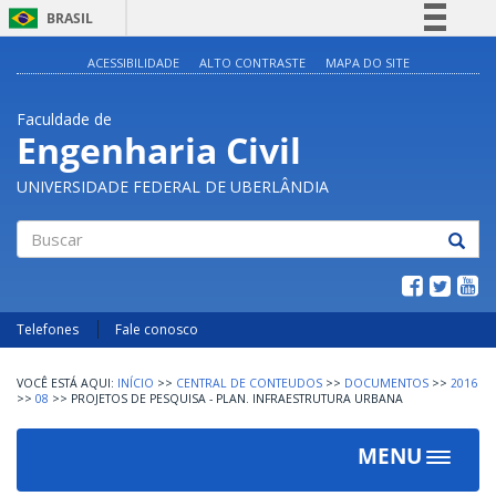
BRASIL
Simplifique!
ACESSIBILIDADE
ALTO CONTRASTE
MAPA DO SITE
Comunica BR
Faculdade de
Participe
Engenharia Civil
Acesso à informação
UNIVERSIDADE FEDERAL DE UBERLÂNDIA
Legislação
Canais
Buscar
Telefones
Fale conosco
INÍCIO
>>
CENTRAL DE CONTEUDOS
>>
DOCUMENTOS
>>
2016
>>
08
>>
PROJETOS DE PESQUISA - PLAN. INFRAESTRUTURA URBANA
MENU
Toggle
navigat