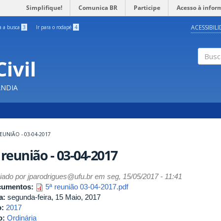
Simplifique!
Comunica BR
Participe
Acesso à infor
ACESSIBIL
ra a busca
3
Ir para o rodapé
4
ivil
Buscar
ÂNDIA
EUNIÃO - 03-04-2017
 reunião - 03-04-2017
iado por
jparodrigues@ufu.br
em seg, 15/05/2017 - 11:41
cumentos:
5ª reunião 03-04-2017.pdf
a:
segunda-feira, 15 Maio, 2017
o:
2017
o:
Ordinária