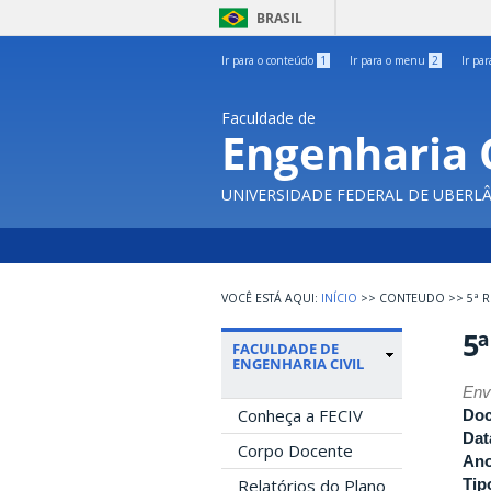
BRASIL
Ir para o conteúdo
1
Ir para o menu
2
Ir pa
Faculdade de
Engenharia C
UNIVERSIDADE FEDERAL DE UBERL
INÍCIO
>>
CONTEUDO
>>
5ª R
5ª
FACULDADE DE
ENGENHARIA CIVIL
Env
Conheça a FECIV
Do
Dat
Corpo Docente
An
Tip
Relatórios do Plano