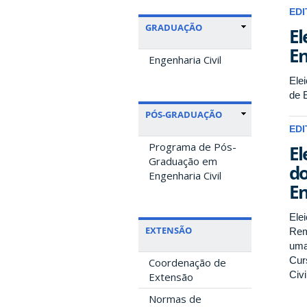
EDI
GRADUAÇÃO
El
En
Engenharia Civil
Ele
de E
PÓS-GRADUAÇÃO
EDI
Programa de Pós-
El
Graduação em
do
Engenharia Civil
En
Elei
EXTENSÃO
Rem
uma
Cur
Coordenação de
Civ
Extensão
Normas de