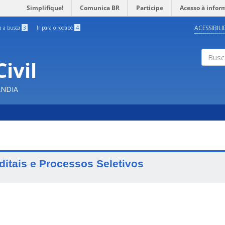
Simplifique!
Comunica BR
Participe
Acesso à infor
ACESSIBIL
ra a busca
3
Ir para o rodapé
4
ivil
Buscar
ÂNDIA
ditais e Processos Seletivos