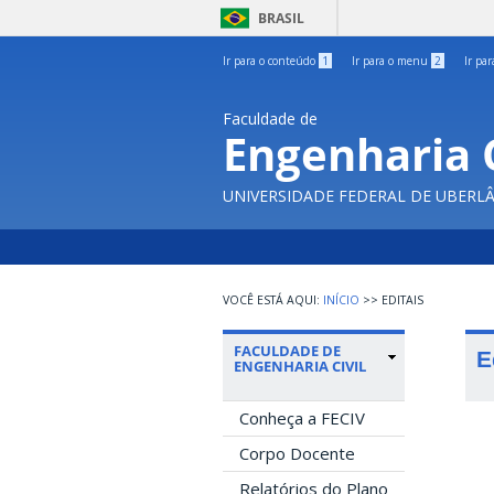
BRASIL
Ir para o conteúdo
1
Ir para o menu
2
Ir pa
Faculdade de
Engenharia C
UNIVERSIDADE FEDERAL DE UBERL
INÍCIO
>>
EDITAIS
FACULDADE DE
E
ENGENHARIA CIVIL
Conheça a FECIV
Corpo Docente
Relatórios do Plano