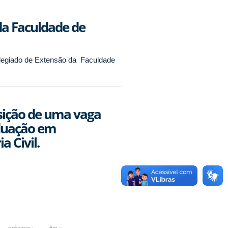
da Faculdade de
olegiado de Extensão da Faculdade
sição de uma vaga
aduação em
 Civil.