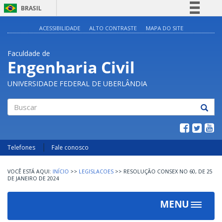
BRASIL
Simplifique!
ACESSIBILIDADE
ALTO CONTRASTE
MAPA DO SITE
Comunica BR
Faculdade de
Participe
Engenharia Civil
Acesso à informação
UNIVERSIDADE FEDERAL DE UBERLÂNDIA
Legislação
Canais
Buscar
Telefones
Fale conosco
INÍCIO
>>
LEGISLACOES
>>
RESOLUÇÃO CONSEX NO 60, DE 25
DE JANEIRO DE 2024
MENU
Toggle
navigat