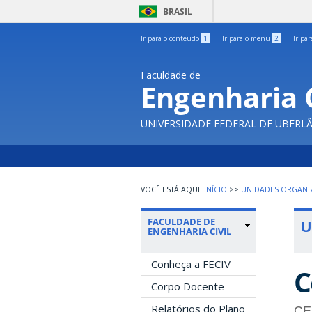
BRASIL
Ir para o conteúdo
1
Ir para o menu
2
Ir pa
Faculdade de
Engenharia C
UNIVERSIDADE FEDERAL DE UBERL
INÍCIO
>>
UNIDADES ORGANI
FACULDADE DE
U
ENGENHARIA CIVIL
Conheça a FECIV
C
Corpo Docente
Relatórios do Plano
CE