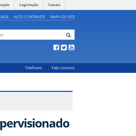
mação
Legislação
Canais
IDADE
ALTO CONTRASTE
MAPA DO SITE
Telefones
Fale conosco
upervisionado