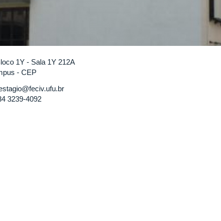
 Bloco 1Y - Sala 1Y 212A
pus - CEP
stagio@feciv.ufu.br
4 3239-4092