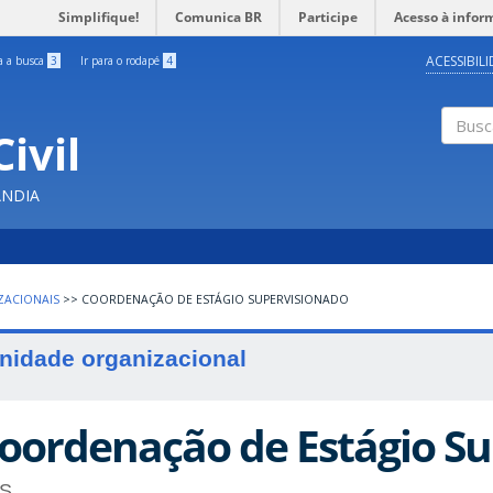
Simplifique!
Comunica BR
Participe
Acesso à infor
ACESSIBIL
ra a busca
3
Ir para o rodapé
4
ivil
Buscar
ÂNDIA
ZACIONAIS
>>
COORDENAÇÃO DE ESTÁGIO SUPERVISIONADO
nidade organizacional
oordenação de Estágio S
S