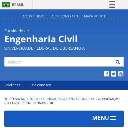
BRASIL
Simplifique!
ACESSIBILIDADE
ALTO CONTRASTE
MAPA DO SITE
Comunica BR
Faculdade de
Participe
Engenharia Civil
Acesso à informação
UNIVERSIDADE FEDERAL DE UBERLÂNDIA
Legislação
Canais
Buscar
Telefones
Fale conosco
INÍCIO
>>
UNIDADES ORGANIZACIONAIS
>>
COORDENAÇÃO
DO CURSO DE ENGENHARIA CIVIL
MENU
Toggle
navigat