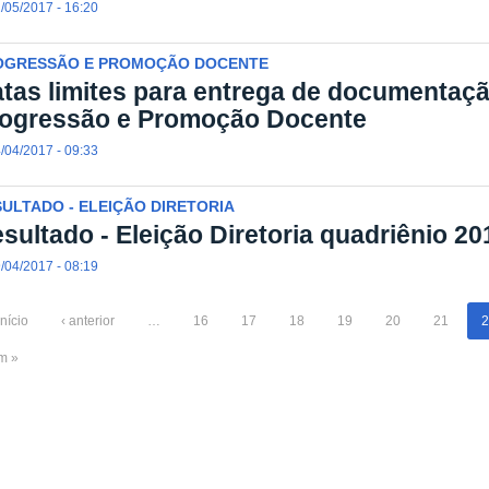
/05/2017 - 16:20
OGRESSÃO E PROMOÇÃO DOCENTE
tas limites para entrega de documentaçã
ogressão e Promoção Docente
/04/2017 - 09:33
ULTADO - ELEIÇÃO DIRETORIA
sultado - Eleição Diretoria quadriênio 2
/04/2017 - 08:19
início
‹ anterior
…
16
17
18
19
20
21
2
im »