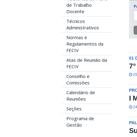
de Trabalho
P
Docente
Técnicos
Administrativos
Normas e
Regulamentos da
FECIV
01 
Atas de Reunião da
7°
FECIV
25
Conselho e
Comissões
PRO
Calendário de
I 
Reuniões
24
Seções
Programa de
PA
Gestão
Su