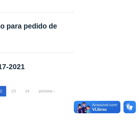
o para pedido de
017-2021
2
23
24
próximo ›