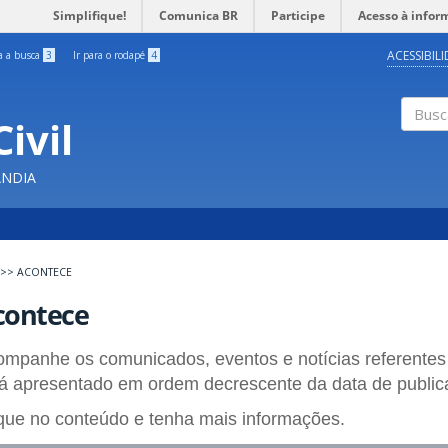
Simplifique!
Comunica BR
Participe
Acesso à infor
ACESSIBIL
ra a busca
3
Ir para o rodapé
4
ivil
Buscar
ÂNDIA
>>
ACONTECE
contece
mpanhe os comunicados, eventos e notícias referentes
á apresentado em ordem decrescente da data de publi
que no conteúdo e tenha mais informações.