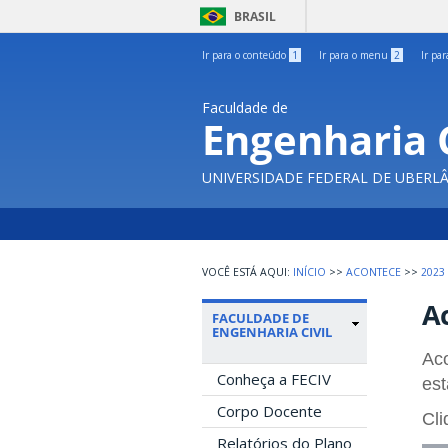
BRASIL
Ir para o conteúdo
1
Ir para o menu
2
Ir pa
Faculdade de
Engenharia C
UNIVERSIDADE FEDERAL DE UBERL
INÍCIO
>>
ACONTECE
>>
2023
A
FACULDADE DE
ENGENHARIA CIVIL
Aco
Conheça a FECIV
est
Corpo Docente
Cli
Relatórios do Plano