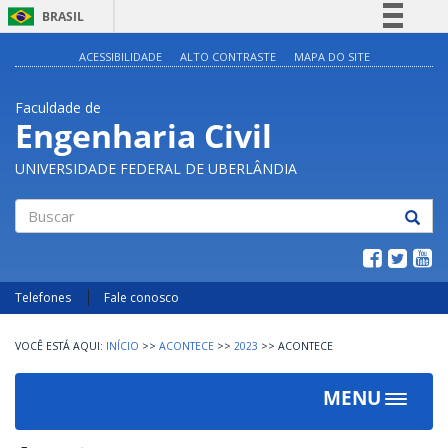
BRASIL
Simplifique!
ACESSIBILIDADE
ALTO CONTRASTE
MAPA DO SITE
Comunica BR
Faculdade de
Participe
Engenharia Civil
Acesso à informação
UNIVERSIDADE FEDERAL DE UBERLÂNDIA
Legislação
Canais
Buscar
Telefones
Fale conosco
INÍCIO
>>
ACONTECE
>>
2023
>>
ACONTECE
MENU
Toggle
navigat