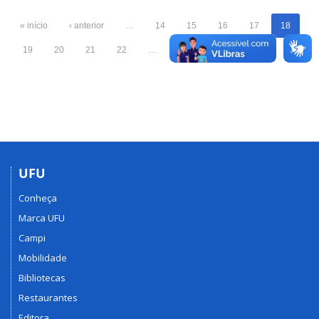
« início
‹ anterior
…
14
15
16
17
18
19
20
21
22
…
próximo ›
fim »
UFU
Conheça
Marca UFU
Campi
Mobilidade
Bibliotecas
Restaurantes
Editora