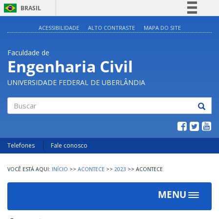
BRASIL
Simplifique!
ACESSIBILIDADE
ALTO CONTRASTE
MAPA DO SITE
Comunica BR
Faculdade de
Participe
Engenharia Civil
Acesso à informação
UNIVERSIDADE FEDERAL DE UBERLÂNDIA
Legislação
Canais
Buscar
Telefones
Fale conosco
INÍCIO
>>
ACONTECE
>>
2023
>>
ACONTECE
MENU
Toggle
navigat