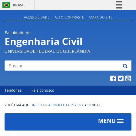
BRASIL
Simplifique!
ACESSIBILIDADE
ALTO CONTRASTE
MAPA DO SITE
Comunica BR
Faculdade de
Participe
Engenharia Civil
Acesso à informação
UNIVERSIDADE FEDERAL DE UBERLÂNDIA
Legislação
Canais
Buscar
Telefones
Fale conosco
INÍCIO
>>
ACONTECE
>>
2023
>>
ACONTECE
MENU
Toggle
navigat