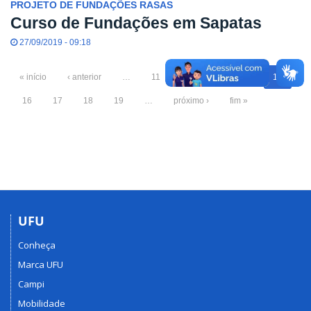
PROJETO DE FUNDAÇÕES RASAS
Curso de Fundações em Sapatas
27/09/2019 - 09:18
« início
‹ anterior
…
11
12
13
14
15
16
17
18
19
…
próximo ›
fim »
UFU
Conheça
Marca UFU
Campi
Mobilidade